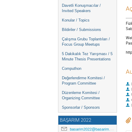
Davetli Konuşmacılar /
Aç
Invited Speakers
Konular / Topics
Fizi
Sab
Bildiriler / Submissions
Web
Çalışma Grubu Toplantıları /
Pas
Focus Group Meetups
htt
5 Dakikalık Tez Yarışması / 5
Minute Thesis Presentations
Computhon
Au
Değerlendirme Komitesi /
Program Committee
Düzenleme Komitesi /
Organizing Committee
Sponsorlar / Sponsors
BAŞARIM 2022
basarim2022@basarim.org.tr