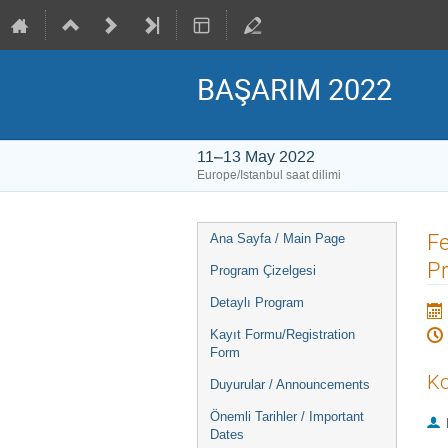
BAŞARIM 2022
11–13 May 2022
Europe/Istanbul saat dilimi
Event
Fe
Ana Sayfa / Main Page
menu
Pr
Program Çizelgesi
Detaylı Program
Kayıt Formu/Registration
Form
Ko
Duyurular / Announcements
Önemli Tarihler / Important
Dates