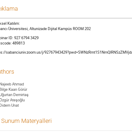
ıklama
ksel Katılım:
ancı Üniversitesi, Altunizade Dijital Kampüs ROOM 202
inar ID: 927 6794 3429
scode: 489813
ps://sabanciuniv.zoom.us/j/92767943429?pwd=SWNzRmt1S1NmQlRNSzZMVj
thors
Najeeb Ahmad
Bilge Kaan Görür
Uğurtan Demirtaş
Özgür Ateşoğlu
Didem Unat
Sunum Materyalleri