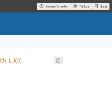
Europe/Istanbul
Türkçe
Giriş
th ILU(0)