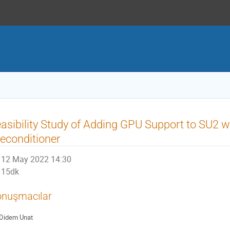
asibility Study of Adding GPU Support to SU2 wi
econditioner
12 May 2022 14:30
15dk
nuşmacılar
Didem Unat