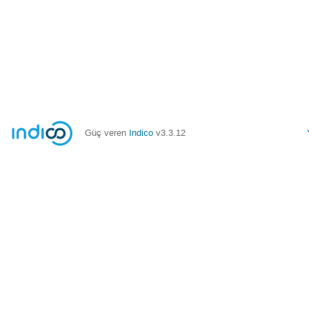
Güç veren
Indico
v3.3.12