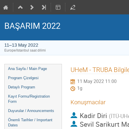
BAŞARIM 2022
11–13 May 2022
Europe/Istanbul saat dilimi
Event
UHeM - TRUBA Bilgi
Ana Sayfa / Main Page
menu
Program Çizelgesi
11 May 2022 11:00
Detaylı Program
1g
Kayıt Formu/Registration
Konuşmacılar
Form
Duyurular / Announcements
Kadir Diri
(
İTÜ-U
Önemli Tarihler / Important
Sevil Sarikurt M
Dates