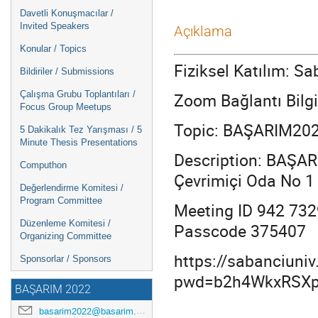
Davetli Konuşmacılar /
Invited Speakers
Açıklama
Konular / Topics
Fiziksel Katılım: 
Bildiriler / Submissions
Zoom Bağlantı Bilgil
Çalışma Grubu Toplantıları /
Focus Group Meetups
Topic: BAŞARIM202
5 Dakikalık Tez Yarışması / 5
Minute Thesis Presentations
Description: BAŞA
Computhon
Çevrimiçi Oda No 1
Değerlendirme Komitesi /
Program Committee
Meeting ID 942 73
Düzenleme Komitesi /
Passcode 375407
Organizing Committee
https://sabanciuni
Sponsorlar / Sponsors
pwd=b2h4WkxRSX
BAŞARIM 2022
basarim2022@basarim.org.tr