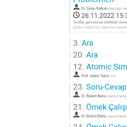
contribution
Dr.
Sinan Kalkan
(
Orta Doğu Tekn
page
26.11.2022 15:
Sınıflar, görevler ve özellikler (ö
türden dağılımlar, öğrenme-tabanl
problemleri olarak isimlendirdiği
çözülmektedir. Bu konuşmada, den
3.
Ara
Go
to
20.
Ara
contribution
page
12.
Atomic Simu
Prof.
Adem Tekin
(
İTÜ
)
23.
Soru-Cevap
Dr.
Bülent Balta
(
İstanbul Teknik 
21.
Örnek Çalı
Dr.
Bülent Balta
(
İstanbul Teknik 
24.
Örnek Çalış