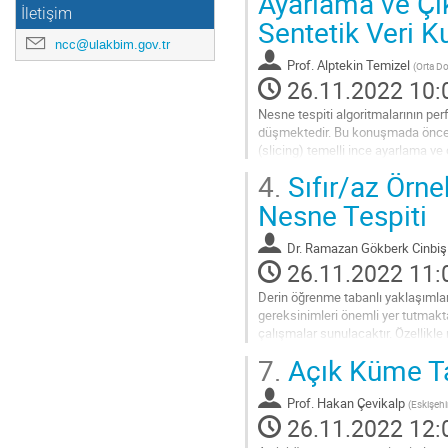
Ayarlama ve Çı
İletişim
Sentetik Veri K
ncc@ulakbim.gov.tr
Prof.
Alptekin Temizel
(
Orta Do
26.11.2022 10:
Nesne tespiti algoritmalarının pe
düşmektedir. Bu konuşmada öncel
(slicing) temelli ince ayarlama v
uyarlanabilmektedir, tam imge çı
4.
Sıfır/az Örn
Go
Nesne Tespiti
to
contribution
Dr.
Ramazan Gökberk Cinbiş
page
26.11.2022 11:
Derin öğrenme tabanlı yaklaşımları
gereksinimleri önemli yer tutmakt
çalışmalar sunulacaktır. Özellikl
ve özdenetimli öğrenme prensipler
7.
Açık Küme Tan
Go
to
Prof.
Hakan Çevikalp
(
Eskişehi
contribution
26.11.2022 12:
page