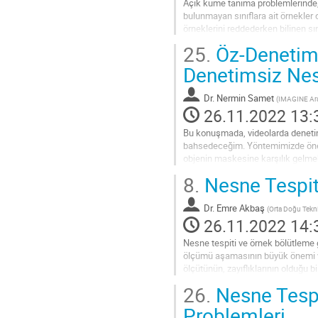
Açık küme tanıma problemlerinde, e
bulunmayan sınıflara ait örnekler 
örneklerini reddederken bilinen sın
belirlememiz ve reddetmemiz...
25.
Öz-Denetimli
Go
Denetimsiz Nes
to
contribution
Dr.
Nermin Samet
(
IMAGINE Ara
page
26.11.2022 13:
Bu konuşmada, videolarda denetim
bahsedeceğim. Yöntemimizde öner
objenin maskesine karşılık gelmekt
modellerden elde edilen bağımsız 
8.
Nesne Tespit
Go
to
Dr.
Emre Akbaş
(
Orta Doğu Tekni
contribution
26.11.2022 14:
page
Nesne tespiti ve örnek bölütleme g
ölçümü aşamasının büyük önemi var
ölçütünün, zayıflıklarının olduğu b
(localization recall precision)...
26.
Nesne Tespi
Go
Problemleri
to