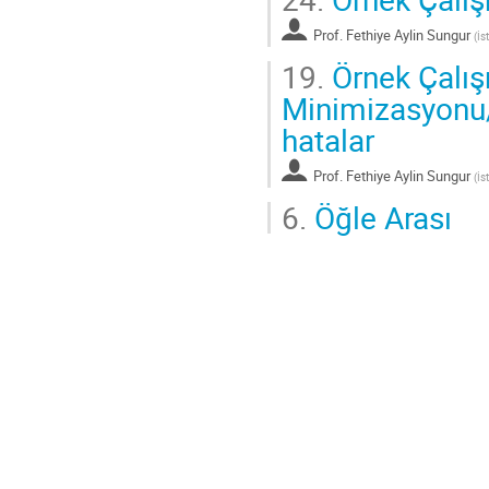
Prof.
Fethiye Aylin Sungur
(
İs
19.
Örnek Çalış
Minimizasyonu/
hatalar
Prof.
Fethiye Aylin Sungur
(
İs
6.
Öğle Arası