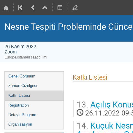
Nesne Tespiti Probleminde Güncel
26 Kasım 2022
Zoom
Europe/Istanbul saat dilimi
Event
Katkı Listesi
Genel Görünüm
menu
Zaman Çizelgesi
Katkı Listesi
13.
Açılış Kon
Registration
26.11.2022 09:
Detaylı Program
14.
Küçük Nesne
Organizasyon