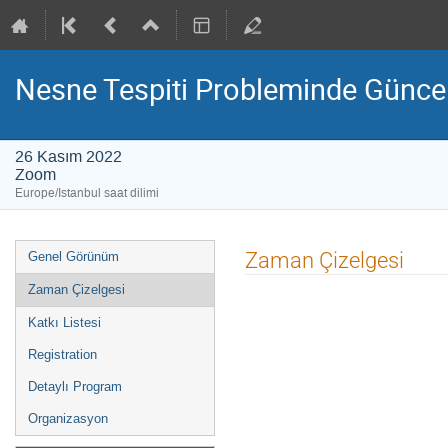
Nesne Tespiti Probleminde Güncel
26 Kasım 2022
Zoom
Europe/Istanbul saat dilimi
Event
Zaman Çizelgesi
Genel Görünüm
menu
Zaman Çizelgesi
Katkı Listesi
Registration
Detaylı Program
Organizasyon