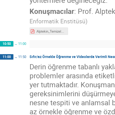
Konuşmacılar
:
Prof.
Alptek
Enformatik Enstitüsü
)
Alptekin_Temizel.pdf
10:50
→
11:00
Sıfır/az Örnekle Öğrenme ve Videolarda Verimli Nes
11:00
→
11:50
Derin öğrenme tabanlı yakl
problemler arasında etiketl
yer tutmaktadır. Konuşmanın
gereksinimlerini düşürmeye 
nesne tespiti ve anlamsal 
az örnekle öğrenme ve özd