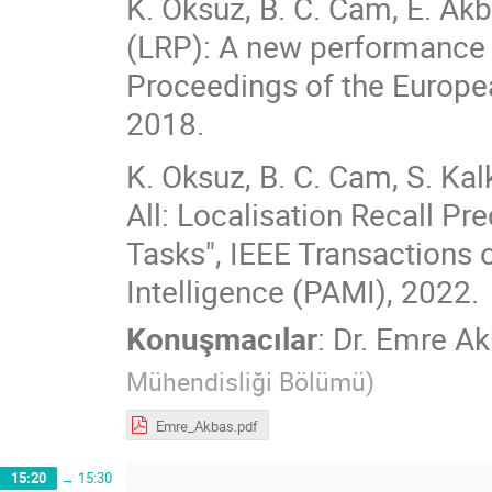
K. Oksuz, B. C. Cam, E. Akba
(LRP): A new performance me
Proceedings of the Europe
2018.
K. Oksuz, B. C. Cam, S. Kal
All: Localisation Recall Pr
Tasks", IEEE Transactions 
Intelligence (PAMI), 2022.
Konuşmacılar
:
Dr.
Emre Ak
Mühendisliği Bölümü
)
Emre_Akbas.pdf
15:20
→
15:30