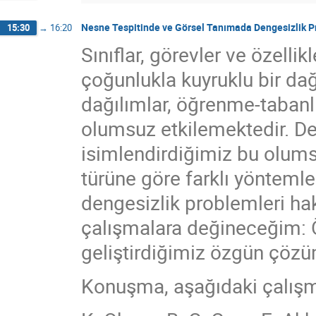
Nesne Tespitinde ve Görsel Tanımada Dengesizlik P
15:30
→
16:20
Sınıflar, görevler ve özelli
çoğunlukla kuyruklu bir da
dağılımlar, öğrenme-tabanl
olumsuz etkilemektedir. De
isimlendirdiğimiz bu olum
türüne göre farklı yönteml
dengesizlik problemleri h
çalışmalara değineceğim: Ön
geliştirdiğimiz özgün çözü
Konuşma, aşağıdaki çalışma