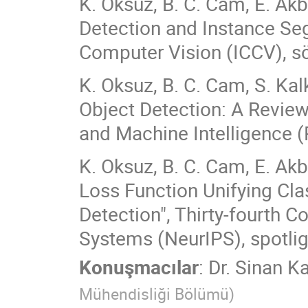
K. Oksuz, B. C. Cam, E. Akb
Detection and Instance Seg
Computer Vision (ICCV), s
K. Oksuz, B. C. Cam, S. Ka
Object Detection: A Review
and Machine Intelligence 
K. Oksuz, B. C. Cam, E. Ak
Loss Function Unifying Clas
Detection", Thirty-fourth 
Systems (NeurIPS), spotli
Konuşmacılar
:
Dr.
Sinan K
Mühendisliği Bölümü
)