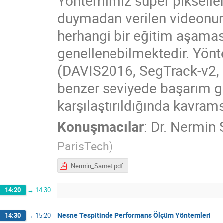
Yöntemimiz süper pikseller
duymadan verilen videonun
herhangi bir eğitim aşamas
genellenebilmektedir. Yönt
(DAVIS2016, SegTrack-v2, F
benzer seviyede başarım gö
karşılaştırıldığında kavrams
Konuşmacılar
:
Dr.
Nermin 
ParisTech
)
Nermin_Samet.pdf
14:20
→
14:30
Nesne Tespitinde Performans Ölçüm Yöntemleri
14:30
→
15:20