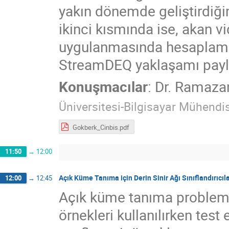
yakın dönemde geliştirdiği
ikinci kısmında ise, akan 
uygulanmasında hesaplama v
StreamDEQ yaklaşamı payla
Konuşmacılar
:
Dr.
Ramazan
Üniversitesi-Bilgisayar Mühendi
Gokberk_Cinbis.pdf
11:50
→
12:00
Açık Küme Tanıma için Derin Sinir Ağı Sınıflandırıcıla
12:00
→
12:45
Açık küme tanıma problemler
örnekleri kullanılırken te