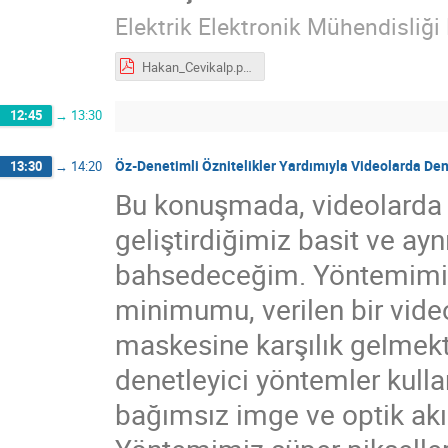
Elektrik Elektronik Mühendisliğ
Hakan_Cevikalp.pdf
12:45
→
13:30
Öz-Denetimli Öznitelikler Yardımıyla Videolarda De
13:30
→
14:20
Bu konuşmada, videolarda
geliştirdiğimiz basit ve a
bahsedeceğim. Yöntemimi
minimumu, verilen bir vide
maskesine karşılık gelmekt
denetleyici yöntemler kulla
bağımsız imge ve optik akı