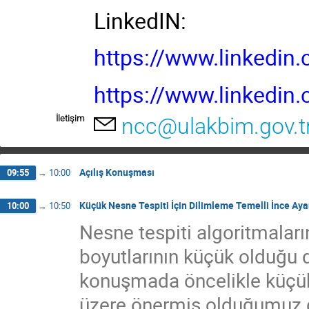
LinkedIN:
https://www.linkedin
https://www.linkedi
İletişim
ncc@ulakbim.gov.t
Açılış Konuşması
09:55
→
10:00
Küçük Nesne Tespiti İçin Dilimleme Temelli İnce Ay
10:00
→
10:50
Nesne tespiti algoritmalar
boyutlarının küçük olduğu
konuşmada öncelikle küçük
üzere önermiş olduğumuz di