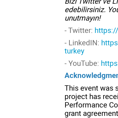
Bizi Twitter ve 
edebilirsiniz. 
unutmayın!
- Twitter:
https:
-
LinkedIN:
http
turkey
- YouTube:
http
Acknowledgmen
This event was s
project has rec
Performance Com
grant agreement