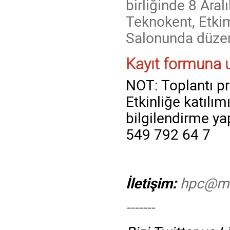
birliğinde 8 Ar
Teknokent, Etki
Salonunda düzen
Kayıt formuna ul
NOT: Toplantı pr
Etkinliğe katılı
bilgilendirme y
549 792 64 7
İletişim:
hpc@me
-------