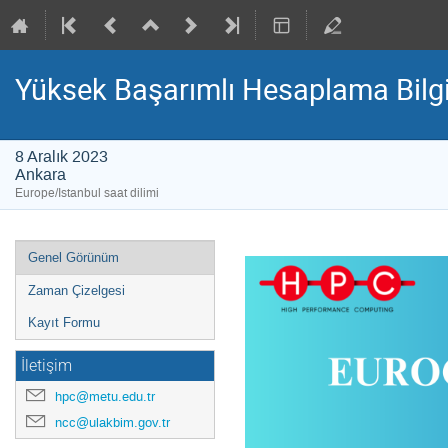
Yüksek Başarımlı Hesaplama Bil
8 Aralık 2023
Ankara
Europe/Istanbul saat dilimi
Event
Genel Görünüm
menu
Zaman Çizelgesi
Kayıt Formu
İletişim
hpc@metu.edu.tr
ncc@ulakbim.gov.tr