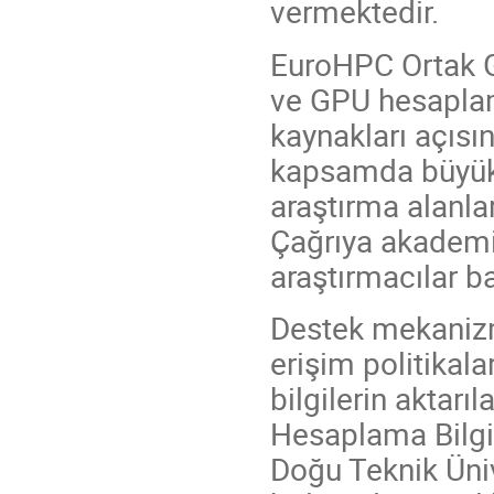
vermektedir.
EuroHPC Ortak G
ve GPU hesaplam
kaynakları açısı
kapsamda büyük 
araştırma alanla
Çağrıya akademi
araştırmacılar b
Destek mekanizmal
erişim politikal
bilgilerin aktarı
Hesaplama Bilgi
Doğu Teknik Üni