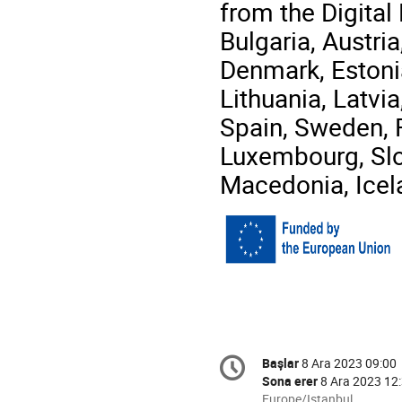
from the Digita
Bulgaria, Austri
Denmark, Estonia,
Lithuania, Latvi
Spain, Sweden, 
Luxembourg, Slo
Macedonia, Icel
Conference
Başlar
8 Ara 2023 09:00
Tarih/Zaman
information
Sona erer
8 Ara 2023 12
All
Europe/Istanbul