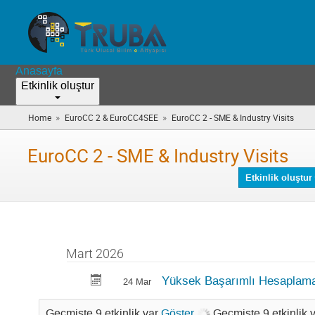
Anasayfa
Etkinlik oluştur
»
»
Home
EuroCC 2 & EuroCC4SEE
EuroCC 2 - SME & Industry Visits
(you
are
here)
EuroCC 2 - SME & Industry Visits
Etkinlik oluştur
Mart 2026
Yüksek Başarımlı Hesaplama
24 Mar
Geçmişte 9 etkinlik var
Göster
Geçmişte 9 etkinlik 