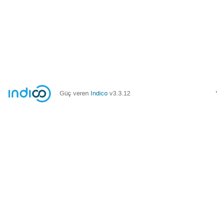
Güç veren
Indico
v3.3.12