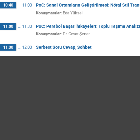
PoC: Sanal Ortamların Geliştirilmesi: Nöral Stil Tr
10:40
→
11:00
Konuşmacılar
:
Eda Yüksel
PoC: Parabol Başarı hikayeleri: Toplu Taşıma Analiz
11:00
→
11:30
Konuşmacılar
:
Dr.
Cevat Şener
Serbest Soru Cevap, Sohbet
11:30
→
12:00