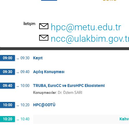
İletişim
hpc@metu.edu.tr
ncc@ulakbim.gov.t
Kayıt
09:00
→
09:30
Açılış Konuşması
09:30
→
09:40
TRUBA, EuroCC ve EuroHPC Ekosistemi
09:40
→
10:00
Konuşmacılar
:
Dr.
Özlem SARI
HPC@ODTÜ
10:00
→
10:20
Kahv
10:20
→
10:40