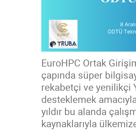
EuroHPC Ortak Girişi
çapında süper bilgisay
rekabetçi ve yenilikç
desteklemek amacıyl
yıldır bu alanda çalış
kaynaklarıyla ülkemiz