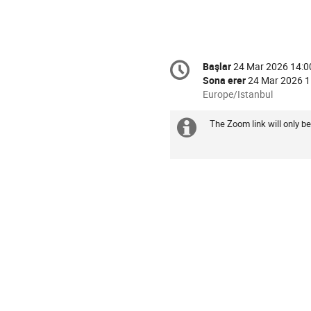
Conference
Başlar
24 Mar 2026 14:0
Tarih/Zaman
information
Sona erer
24 Mar 2026 1
All
Europe/Istanbul
times
are
The Zoom link will only be
Daha
in
Europe/Istanbul
fazla
bilgi