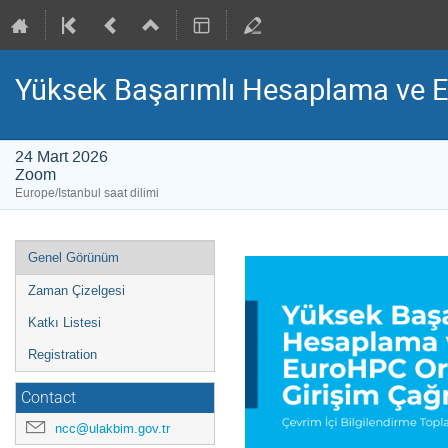
Yüksek Başarımlı Hesaplama ve Eu
24 Mart 2026
Zoom
Europe/Istanbul saat dilimi
Event
Genel Görünüm
menu
Zaman Çizelgesi
Katkı Listesi
Registration
Contact
ncc@ulakbim.gov.tr