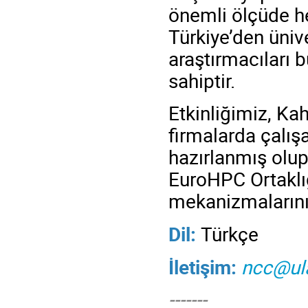
önemli ölçüde h
Türkiye’den üniv
araştırmacıları 
sahiptir.
Etkinliğimiz, K
firmalarda çalış
hazırlanmış olu
EuroHPC Ortaklığ
mekanizmalarının
Dil:
Türkçe
İletişim:
ncc@ula
-------