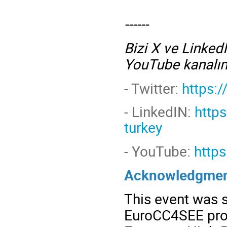
------
Bizi X ve Linked
YouTube kanalım
- Twitter:
https:
-
LinkedIN:
http
turkey
- YouTube:
http
Acknowledgmen
This event was 
EuroCC4SEE proj