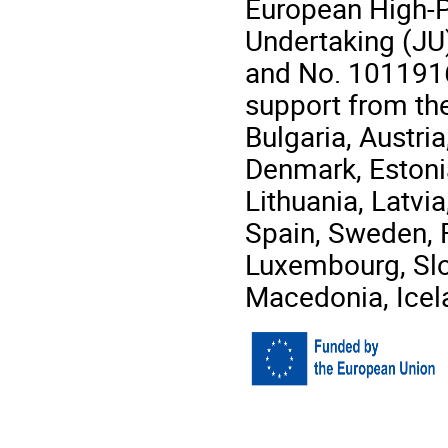
European High-
Undertaking (JU
and No. 1011916
support from th
Bulgaria, Austri
Denmark, Estonia,
Lithuania, Latvi
Spain, Sweden, 
Luxembourg, Slo
Macedonia, Icel