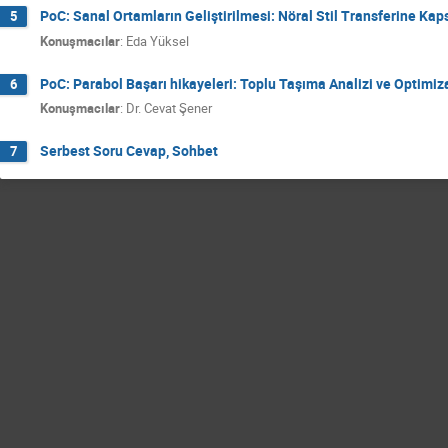
PoC: Sanal Ortamların Geliştirilmesi: Nöral Stil Transferine Ka
5
Konuşmacılar
:
Eda Yüksel
PoC: Parabol Başarı hikayeleri: Toplu Taşıma Analizi ve Optimi
6
Konuşmacılar
:
Dr.
Cevat Şener
Serbest Soru Cevap, Sohbet
7