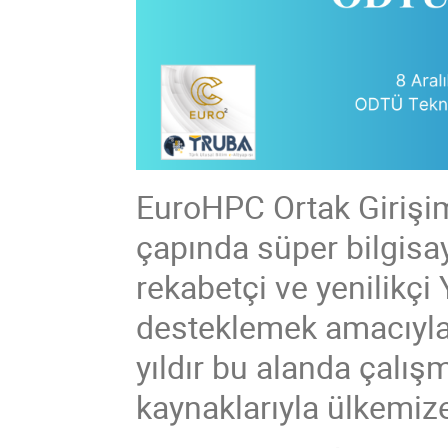
EuroHPC Ortak Girişi
çapında süper bilgisay
rekabetçi ve yenilikç
desteklemek amacıyl
yıldır bu alanda çalış
kaynaklarıyla ülkemiz