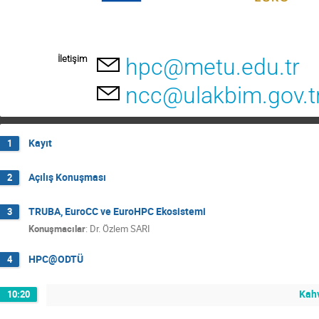
İletişim
hpc@metu.edu.tr
ncc@ulakbim.gov.t
Kayıt
1
Açılış Konuşması
2
TRUBA, EuroCC ve EuroHPC Ekosistemi
3
Konuşmacılar
:
Dr.
Özlem SARI
HPC@ODTÜ
4
Kah
10:20