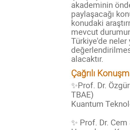
akademinin önde 
paylaşacağı konu
konudaki araştır
mevcut durumunu
Türkiye'de neler 
değerlendirilme
alacaktır.
Çağrılı Konuşma
✨Prof. Dr. Özgür
TBAE)
Kuantum Teknolo
✨ Prof. Dr. Cem 