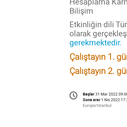
Hesaplama Karm
Bilişim
Etkinliğin dili 
olarak gerçekleşt
gerekmektedir.
Çalıştayın 1. g
Çalıştayın 2. g
Conference
Başlar
31 Mar 2022 09:0
Tarih/Zaman
information
Sona erer
1 Nis 2022 17:
All
Europe/Istanbul
times
are
in