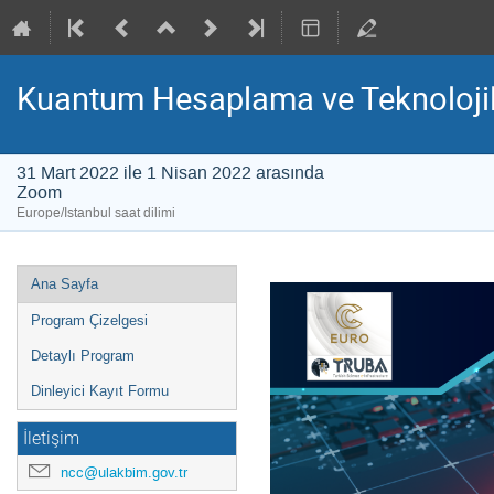
Kuantum Hesaplama ve Teknolojile
31 Mart 2022 ile 1 Nisan 2022 arasında
Zoom
Europe/Istanbul saat dilimi
Event
Ana Sayfa
menu
Program Çizelgesi
Detaylı Program
Dinleyici Kayıt Formu
İletişim
ncc@ulakbim.gov.tr