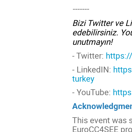
-------
Bizi Twitter ve 
edebilirsiniz. 
unutmayın!
- Twitter:
https:
-
LinkedIN:
http
turkey
- YouTube:
http
Acknowledgmen
This event was 
EuroCC4SEE proj