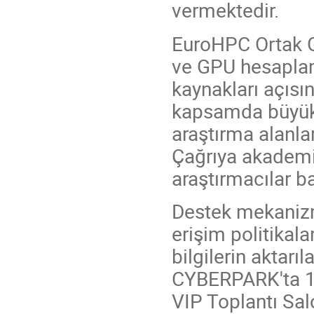
vermektedir.
EuroHPC Ortak G
ve GPU hesaplam
kaynakları açısı
kapsamda büyük 
araştırma alanla
Çağrıya akademi
araştırmacılar b
Destek mekanizmal
erişim politikal
bilgilerin aktarıl
CYBERPARK'ta 1
VIP Toplantı Sal