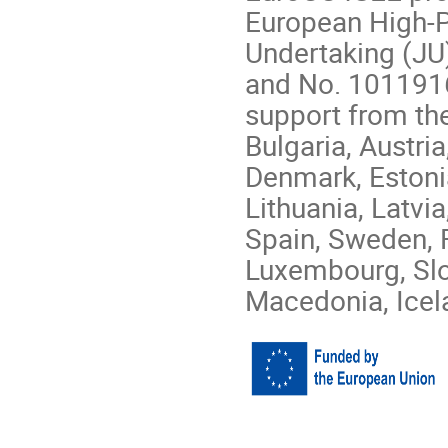
European High-
Undertaking (JU
and No. 1011916
support from th
Bulgaria, Austri
Denmark, Estonia,
Lithuania, Latvi
Spain, Sweden, 
Luxembourg, Slo
Macedonia, Icel