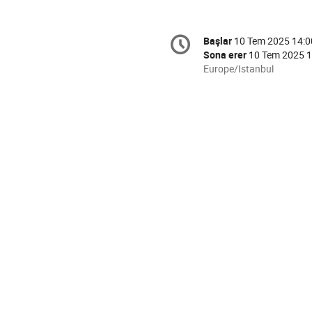
Conference
Başlar
10 Tem 2025 14:0
Tarih/Zaman
information
Sona erer
10 Tem 2025 1
All
Europe/Istanbul
times
are
in
Europe/Istanbul