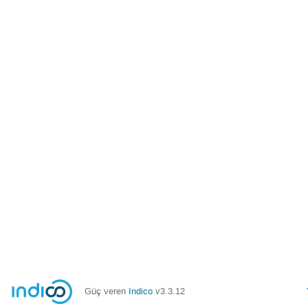
Güç veren
Indico
v3.3.12