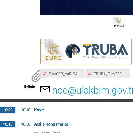
EuroCC2_YABISAK_EuroHPC_Cagrilari.pdf
TRUBA_EuroCC2.pdf
İletişim
ncc@ulakbim.gov.t
Kayıt
10:00
→
10:10
Açılış Konuşmaları
10:10
→
10:30