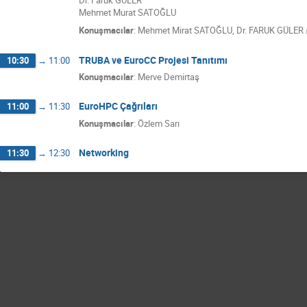
Dr. Faruk GÜLER
Mehmet Murat SATOĞLU
Konuşmacılar
:
Mehmet Mirat SATOĞLU
,
Dr.
FARUK GÜLER
TRUBA ve EuroCC Projesi Tanıtımı
10:30
→
11:00
Konuşmacılar
:
Merve Demirtaş
EuroHPC Çağrıları
11:00
→
11:30
Konuşmacılar
:
Özlem Sarı
Networking
11:30
→
12:30