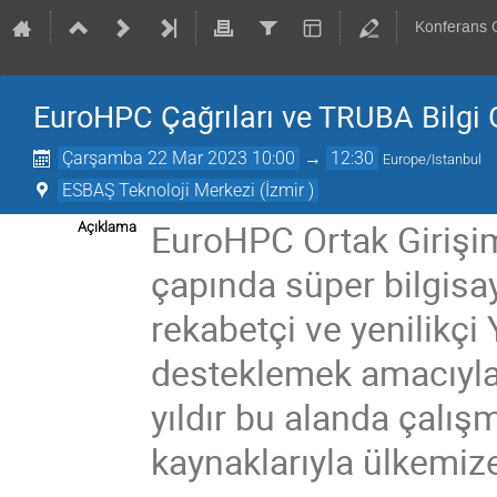
Konferans
EuroHPC Çağrıları ve TRUBA Bilgi
Çarşamba 22 Mar 2023 10:00
→
12:30
Europe/Istanbul
ESBAŞ Teknoloji Merkezi (İzmir )
EuroHPC Ortak Girişi
Açıklama
çapında süper bilgisay
rekabetçi ve yenilikç
desteklemek amacıyl
yıldır bu alanda çalış
kaynaklarıyla ülkemiz