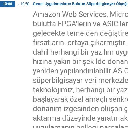
Genel Uygulamaların Bulutta Süperbilgisayar Ölçeğin
10:00
→
10:50
Amazon Web Services, Microso
bulutta FPGA'lerin ve ASIC'le
gelecekte temelden değiştire
fırsatlarını ortaya çıkarmışt
dahil herhangi bir yazılım u
hızına yakın bir şekilde dona
yeniden yapılandırılabilir ASI
süperbilgisayar veri merkezle
teknolojimiz, herhangi bir ya
başlayarak özel amaçlı senkro
donanım izgesinden oluşan ço
aktarma düzeyinde yaratmaktadı
uygulamanın belleği parçalara