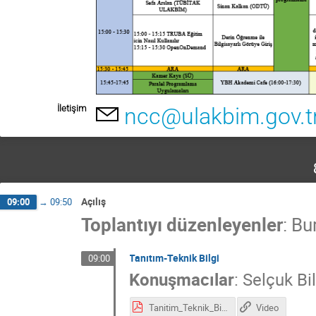
İletişim
ncc@ulakbim.gov.t
Açılış
09:00
→
09:50
Toplantıyı düzenleyenler
:
Bu
Tanıtım-Teknik Bilgi
09:00
Konuşmacılar
:
Selçuk Bi
Tanitim_Teknik_Bilgi.pdf
Video