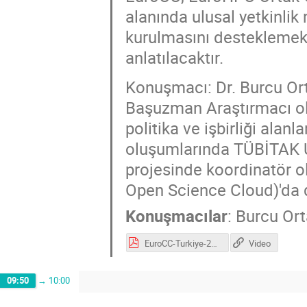
alanında ulusal yetkinli
kurulmasını desteklemek
anlatılacaktır.
Konuşmacı: Dr. Burcu 
Başuzman Araştırmacı ola
politika ve işbirliği alan
oluşumlarında TÜBİTAK 
projesinde koordinatör 
Open Science Cloud)'da 
Konuşmacılar
:
Burcu Or
EuroCC-Turkiye-2021.02.08.pdf
Video
09:50
→
10:00