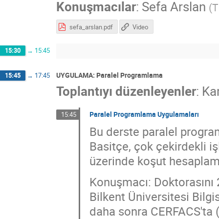
Konuşmacılar
:
Sefa Arslan
(
T
sefa_arslan.pdf
Video
15:30
→
15:45
UYGULAMA: Paralel Programlama
15:45
→
17:45
Toplantıyı düzenleyenler
:
Ka
Paralel Programlama Uygulamaları
15:45
Bu derste paralel program
Basitçe, çok çekirdekli iş
üzerinde koşut hesaplama
Konuşmacı: Doktorasını 2
Bilkent Üniversitesi Bil
daha sonra CERFACS'ta (