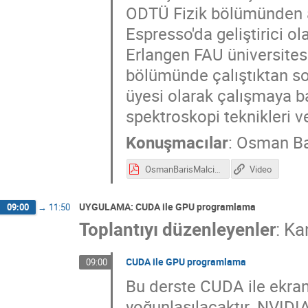
ODTÜ Fizik bölümünden a
Espresso'da geliştirici ol
Erlangen FAU üniversitesi
bölümünde çalıştıktan s
üyesi olarak çalışmaya b
spektroskopi teknikleri v
Konuşmacılar
:
Osman Ba
OsmanBarisMalcioglu_EuroCC.pdf
Video
UYGULAMA: CUDA ile GPU programlama
09:00
→
11:50
Toplantıyı düzenleyenler
:
Ka
CUDA ile GPU programlama
09:00
Bu derste CUDA ile ekran
yoğunlaşılacaktır. NVIDIA