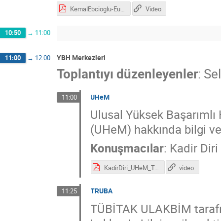
KemalEbcioglu-EuroCC-sunum.pdf
Video
10:50
→
11:00
YBH Merkezleri
11:00
→
12:00
Toplantıyı düzenleyenler
:
Se
UHeM
11:00
Ulusal Yüksek Başarıml
(UHeM) hakkında bilgi ver
Konuşmacılar
:
Kadir Diri
KadirDiri_UHeM_Tanitim_Feb2021.pdf
video
TRUBA
11:25
TÜBİTAK ULAKBİM tarafınd