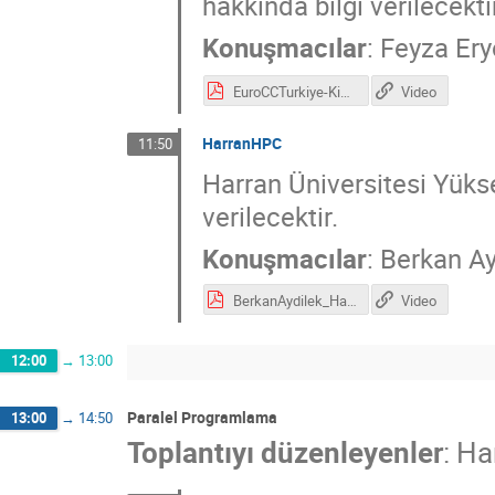
hakkında bilgi verilecekti
Konuşmacılar
:
Feyza Ery
EuroCCTurkiye-KisOkulu-TRUBA.pdf
Video
HarranHPC
11:50
Harran Üniversitesi Yük
verilecektir.
Konuşmacılar
:
Berkan Ay
BerkanAydilek_HarranHPC_EUROCC.pdf
Video
12:00
→
13:00
Paralel Programlama
13:00
→
14:50
Toplantıyı düzenleyenler
:
Ha