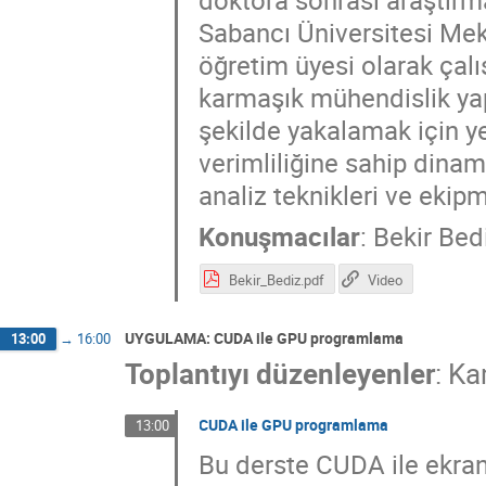
doktora sonrası araştırm
Sabancı Üniversitesi Mek
öğretim üyesi olarak çalı
karmaşık mühendislik yapı
şekilde yakalamak için 
verimliliğine sahip dina
analiz teknikleri ve ekip
Konuşmacılar
:
Bekir Bed
Bekir_Bediz.pdf
Video
UYGULAMA: CUDA ile GPU programlama
13:00
→
16:00
Toplantıyı düzenleyenler
:
Ka
CUDA ile GPU programlama
13:00
Bu derste CUDA ile ekran