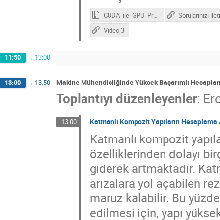
CUDA_ile_GPU_Programlama.zip
Sorularınızı ilet
Video 3
11:50
→
13:00
Makine Mühendisliğinde Yüksek Başarımlı Hesapla
13:00
→
13:50
Toplantıyı düzenleyenler
:
Ero
Katmanlı Kompozit Yapıların Hesaplama A
13:00
Katmanlı kompozit yapılar
özelliklerinden dolayı bir
giderek artmaktadır. Katm
arızalara yol açabilen r
maruz kalabilir. Bu yüzd
edilmesi için, yapı yüks