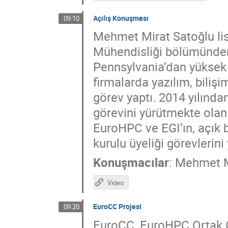
Açılış Konuşması
09:10
Mehmet Mirat Satoğlu lis
Mühendisliği bölümünden 
Pennsylvania’dan yüksek l
firmalarda yazılım, biliş
görev yaptı. 2014 yılın
görevini yürütmekte olan
EuroHPC ve EGI’ın, açık
kurulu üyeliği görevlerini
Konuşmacılar
:
Mehmet M
Video
EuroCC Projesi
09:20
EuroCC, EuroHPC Ortak Gi