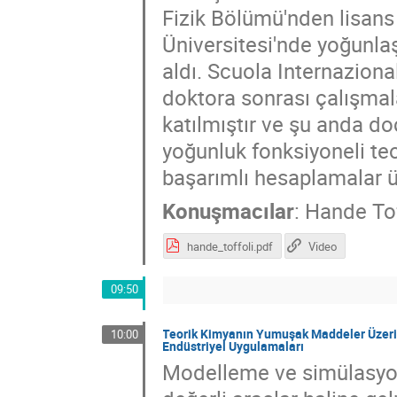
Fizik Bölümü'nden lisans 
Üniversitesi'nde yoğunla
aldı. Scuola Internaziona
doktora sonrası çalışmal
katılmıştır ve şu anda d
yoğunluk fonksiyoneli te
başarımlı hesaplamalar ü
Konuşmacılar
:
Hande Tof
hande_toffoli.pdf
Video
09:50
Teorik Kimyanın Yumuşak Maddeler Üzeri
10:00
Endüstriyel Uygulamaları
Modelleme ve simülasyonla