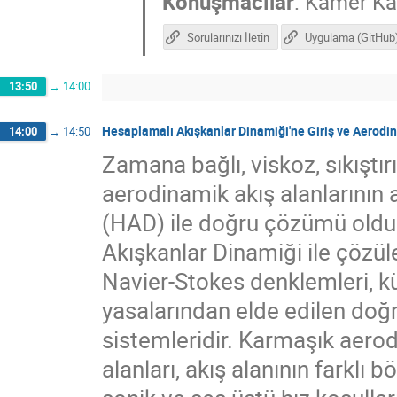
Konuşmacılar
:
Kamer Ka
Sorularınızı İletin
Uygulama (GitHub
13:50
→
14:00
Hesaplamalı Akışkanlar Dinamiği'ne Giriş ve Aerodi
14:00
→
14:50
Zamana bağlı, viskoz, sıkıştırıl
aerodinamik akış alanlarının
(HAD) ile doğru çözümü oldu
Akışkanlar Dinamiği ile çözül
Navier-Stokes denklemleri, 
yasalarından elde edilen doğ
sistemleridir. Karmaşık aero
alanları, akış alanının farklı b