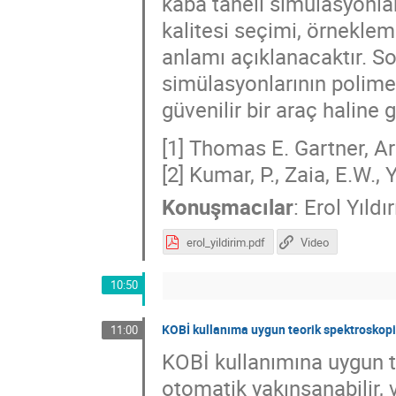
kaba taneli simülasyonla
kalitesi seçimi, örneklem
anlamı açıklanacaktır. S
simülasyonlarının polimer 
güvenilir bir araç haline g
[1] Thomas E. Gartner, A
[2] Kumar, P., Zaia, E.W.,
Konuşmacılar
:
Erol Yıldı
erol_yildirim.pdf
Video
10:50
KOBİ kullanıma uygun teorik spektroskopi 
11:00
KOBİ kullanımına uygun te
otomatik yakınsanabilir, 