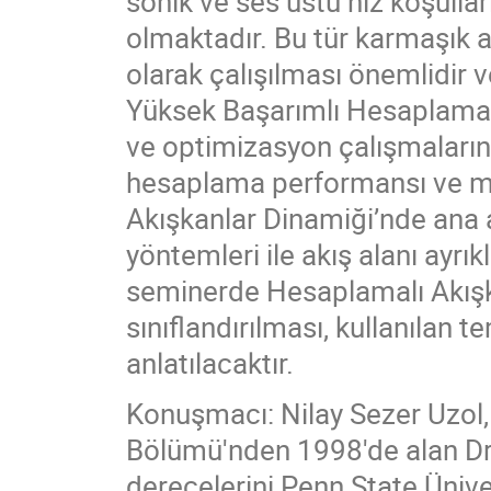
sonik ve ses üstü hız koşulla
olmaktadır. Bu tür karmaşık 
olarak çalışılması önemlidir v
Yüksek Başarımlı Hesaplama 
ve optimizasyon çalışmalarınd
hesaplama performansı ve mal
Akışkanlar Dinamiği’nde ana a
yöntemleri ile akış alanı ayrık
seminerde Hesaplamalı Akışka
sınıflandırılması, kullanılan 
anlatılacaktır.
Konuşmacı: Nilay Sezer Uzol,
Bölümü'nden 1998'de alan Dr.
derecelerini Penn State Üniv