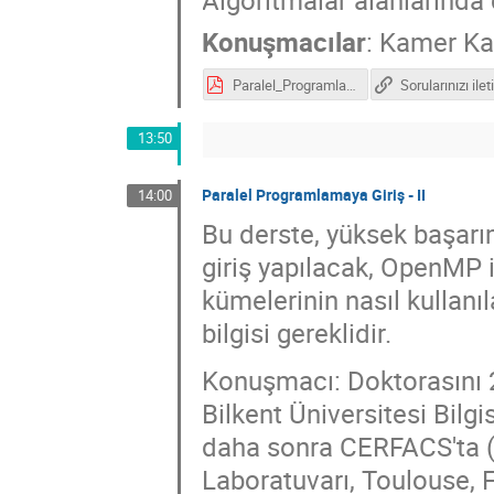
Konuşmacılar
:
Kamer Ka
Paralel_Programlamaya_Giris.pdf
Sorularınızı ilet
13:50
Paralel Programlamaya Giriş - II
14:00
Bu derste, yüksek başar
giriş yapılacak, OpenMP il
kümelerinin nasıl kullanı
bilgisi gereklidir.
Konuşmacı: Doktorasını 2
Bilkent Üniversitesi Bil
daha sonra CERFACS'ta (
Laboratuvarı, Toulouse, F