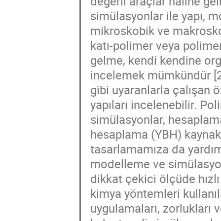
değerli araçlar haline ge
simülasyonlar ile yapı, m
mikroskobik ve makroskop
katı-polimer veya polime
gelme, kendi kendine or
incelemek mümkündür [2] 
gibi uyaranlarla çalışan ö
yapıları incelenebilir. 
simülasyonlar, hesaplama
hesaplama (YBH) kaynakl
tasarlamamıza da yardım
modelleme ve simülasyonl
dikkat çekici ölçüde hızlı
kimya yöntemleri kullanıl
uygulamaları, zorlukları 