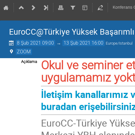
Konferans
EuroCC@Türkiye Yüksek Başarımlı
8 Şub 2021 09:00
→
13 Şub 2021 16:00
Europe/Istanbul
ZOOM
Okul ve seminer etk
Açıklama
uygulamamız yokt
İletişim kanallarımız
buradan erişebilirsiniz
EuroCC-Türkiye Yükse
Merkezi YBH alanında f