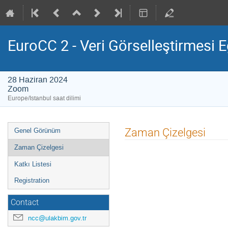
EuroCC 2 - Veri Görselleştirmesi E
28 Haziran 2024
Zoom
Europe/Istanbul saat dilimi
Event
Zaman Çizelgesi
Genel Görünüm
menu
Zaman Çizelgesi
Katkı Listesi
Registration
Contact
ncc@ulakbim.gov.tr