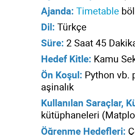
Ajanda:
Timetable
böl
Dil:
Türkçe
Süre
:
2 Saat
45 Dakik
Hedef Kitle:
Kamu Sek
Ön Koşul:
Python vb. 
aşinalık
Kullanılan
Saraçlar, K
kütüphaneleri (Matplot
Öğrenme Hedefleri:
Ç