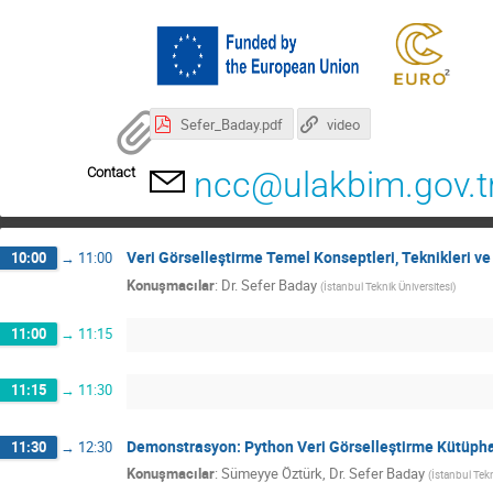
Sefer_Baday.pdf
video
Contact
ncc@ulakbim.gov.t
Veri Görselleştirme Temel Konseptleri, Teknikleri ve
10:00
→
11:00
Konuşmacılar
:
Dr.
Sefer Baday
(
İstanbul Teknik Üniversitesi
)
11:00
→
11:15
11:15
→
11:30
Demonstrasyon: Python Veri Görselleştirme Kütüpha
11:30
→
12:30
Konuşmacılar
:
Sümeyye Öztürk
,
Dr.
Sefer Baday
(
İstanbul Tekn