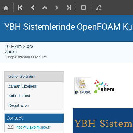
YBH Sistemlerinde OpenFOAM Kul
10 Ekim 2023
Zoom
Europe/Istanbul saat dilimi
Event
Genel Görünüm
menu
Zaman Çizelgesi
Katkı Listesi
Registration
Contact
ncc@ulakbim.gov.tr