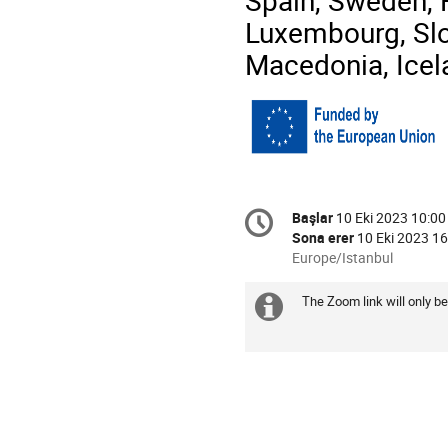
Spain, Sweden, 
Luxembourg, Slo
Macedonia, Icel
Conference
Başlar
10 Eki 2023 10:00
Tarih/Zaman
information
Sona erer
10 Eki 2023 16
All
Europe/Istanbul
times
are
The Zoom link will only be
Daha
in
Europe/Istanbul
fazla
bilgi