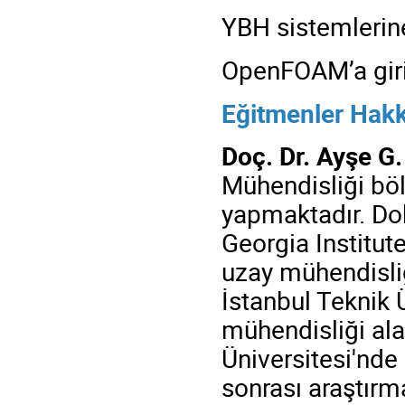
YBH sistemlerin
OpenFOAM’a giri
Eğitmenler Hakk
Doç. Dr. Ayşe G
Mühendisliği bö
yapmaktadır. Dok
Georgia Institut
uzay mühendisliğ
İstanbul Teknik 
mühendisliği ala
Üniversitesi'nde
sonrası araştırm