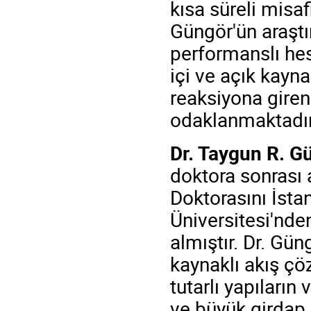
kısa süreli misaf
Güngör'ün araştır
performanslı he
içi ve açık kayna
reaksiyona giren
odaklanmaktadır
Dr. Taygun R. G
doktora sonrası 
Doktorasını İsta
Üniversitesi'nde
almıştır. Dr. Gün
kaynaklı akış çöz
tutarlı yapıların
ve büyük girdap