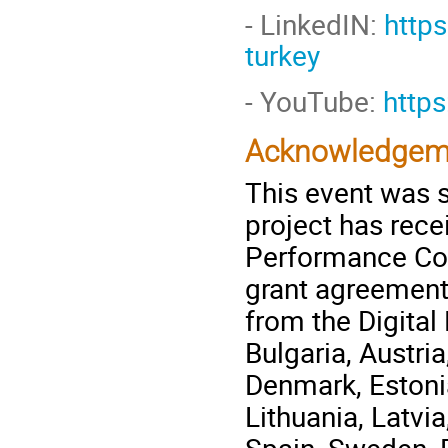
-
LinkedIN:
http
turkey
- YouTube:
http
Acknowledgem
This event was s
project has rec
Performance Com
grant agreement
from the Digita
Bulgaria, Austri
Denmark, Estonia,
Lithuania, Latvi