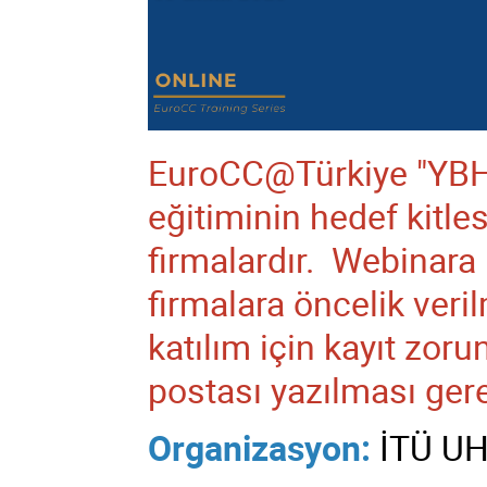
EuroCC@Türkiye "YBH
eğitiminin hedef kitle
firmalardır. Webinara ka
firmalara öncelik veril
katılım için kayıt zoru
postası yazılması gere
Organizasyon:
İTÜ U