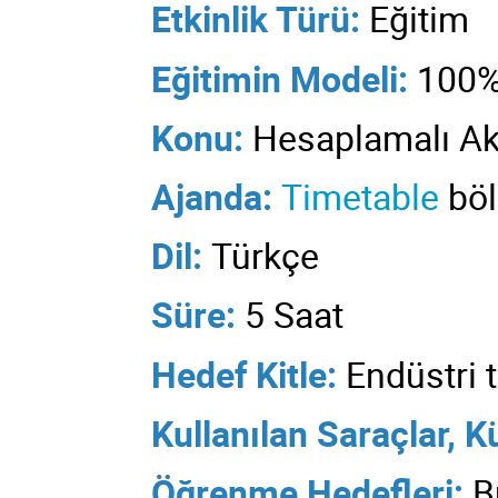
Etkinlik Türü:
Eğitim
Eğitimin
Modeli:
100%
Konu:
Hesaplamalı Ak
Ajanda:
Timetable
böl
Dil:
Türkçe
Süre
:
5 Saat
Hedef Kitle:
Endüstri t
Kullanılan
Saraçlar, K
Öğrenme Hedefleri:
B