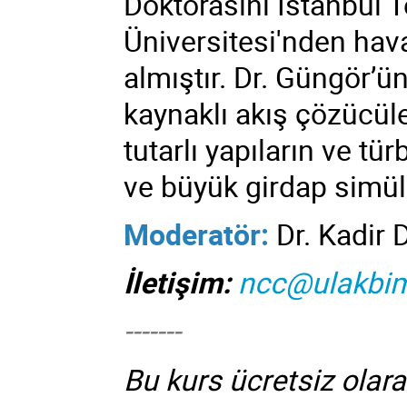
Doktorasını İstanbul T
Üniversitesi'nden hav
almıştır. Dr. Güngör’ün
kaynaklı akış çözücüler
tutarlı yapıların ve tü
ve büyük girdap simül
Moderatör:
Dr. Kadir D
İletişim:
ncc@ulakbim
-------
Bu kurs ücretsiz olar