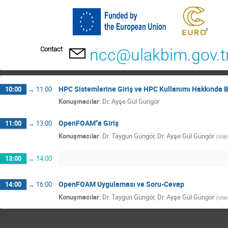
Contact
ncc@ulakbim.gov.t
HPC Sistemlerine Giriş ve HPC Kullanımı Hakkında B
10:00
→
11:00
Konuşmacılar
:
Dr.
Ayşe Gül Güngör
OpenFOAM''a Giriş
11:00
→
13:00
Konuşmacılar
:
Dr.
Taygun Güngör
,
Dr.
Ayşe Gül Güngör
(
İstan
13:00
→
14:00
OpenFOAM Uygulaması ve Soru-Cevap
14:00
→
16:00
Konuşmacılar
:
Dr.
Taygun Güngör
,
Dr.
Ayşe Gül Güngör
(
İstan