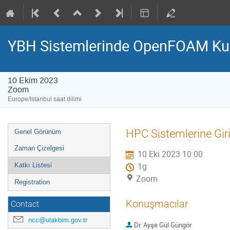
YBH Sistemlerinde OpenFOAM Kul
10 Ekim 2023
Zoom
Europe/Istanbul saat dilimi
Event
HPC Sistemlerine Gir
Genel Görünüm
menu
Zaman Çizelgesi
10 Eki 2023 10:00
Katkı Listesi
1g
Zoom
Registration
Konuşmacılar
Contact
ncc@ulakbim.gov.tr
Dr.
Ayşe Gül Güngör