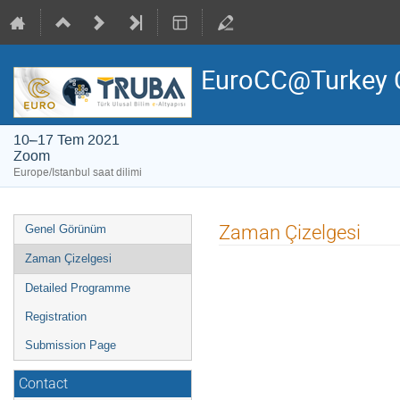
EuroCC@Turkey 
10–17 Tem 2021
Zoom
Europe/Istanbul saat dilimi
Event
Zaman Çizelgesi
Genel Görünüm
menu
Zaman Çizelgesi
Detailed Programme
Registration
Submission Page
Contact