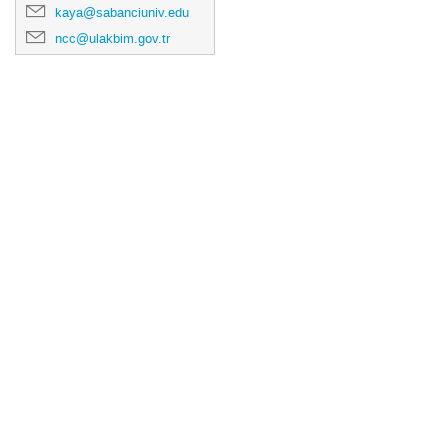
kaya@sabanciuniv.edu
ncc@ulakbim.gov.tr