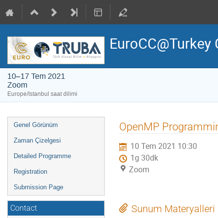
EuroCC@Turkey 
10–17 Tem 2021
Zoom
Europe/Istanbul saat dilimi
Event
OpenMP Programmi
Genel Görünüm
menu
Zaman Çizelgesi
10 Tem 2021 10:30
Detailed Programme
1g 30dk
Zoom
Registration
Submission Page
Sunum Materyalleri
Contact