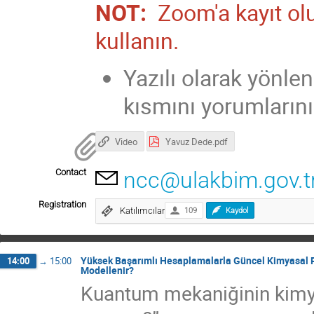
NOT:
Zoom'a kayıt olu
kullanın.
Yazılı olarak yönle
kısmını yorumlarınız
Video
Yavuz Dede.pdf
Contact
ncc@ulakbim.gov.t
Registration
Katılımcılar
109
Kaydol
Yüksek Başarımlı Hesaplamalarla Güncel Kimyasal P
14:00
→
15:00
Modellenir?
Kuantum mekaniğinin kimya