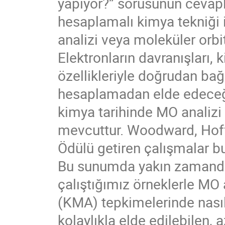
yapıyor?” sorusunun cevapl
hesaplamalı kimya tekniği 
analizi veya moleküler orbit
Elektronların davranışları, 
özellikleriyle doğrudan bağ
hesaplamadan elde edeceğim
kimya tarihinde MO analizi 
mevcuttur. Woodward, Hof
Ödülü getiren çalışmalar bu
Bu sunumda yakın zamanda 
çalıştığımız örneklerle MO
(KMA) tepkimelerinde nasıl
kolaylıkla elde edilebilen,