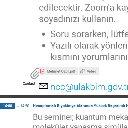
edilecektir. Zoom'a ka
soyadınızı kullanın.
Soru sorarken, lütf
Yazılı olarak yönle
kısmını yorumlarınız
Mehmet Ozbil.pdf
Video
Contact
ncc@ulakbim.gov.t
Hesaplamalı Biyokimya Alanında Yüksek Başarımlı 
14:00
→
14:50
Bu seminer, kuantum mekan
moleküler yanaşma simülasyo