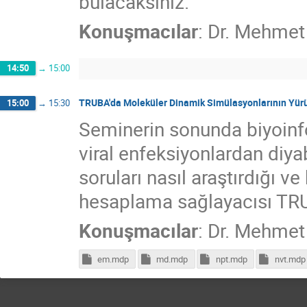
bulacaksınız.
Konuşmacılar
:
Dr.
Mehmet 
14:50
→
15:00
TRUBA'da Moleküler Dinamik Simülasyonlarının Yürü
15:00
→
15:30
Seminerin sonunda biyoinfo
viral enfeksiyonlardan diya
soruları nasıl araştırdığı v
hesaplama sağlayacısı TRUBA
Konuşmacılar
:
Dr.
Mehmet 
em.mdp
md.mdp
npt.mdp
nvt.mdp