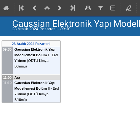
Gaussian Elektronik Yapı Model
23 Aralık 2024 Pazartesi -
09:30
23 Aralık 2024 Pazartesi
09:30
Gaussian Elektronik Yapı
Modellemesi Bölüm I
-
Erol
Yıldırım
(
ODTÜ Kimya
Bölümü
)
11:00
Ara
11:10
Gaussian Elektronik Yapı
Modellemesi Bölüm II
-
Erol
Yıldırım
(
ODTÜ Kimya
Bölümü
)