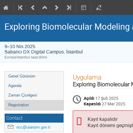
Exploring Biomolecular Modeling
9–10 Nis 2025
Sabancı DX Digital Campus, İstanbul
Europe/Istanbul saat dilimi
Event
Uygulama
Genel Görünüm
menu
Exploring Biomolecular 
Agenda
Zaman Çizelgesi
Açıldı
17 Şub 2025
Kapatıldı
27 Mar 2025
Registration
Contact
Kayıt kapalıdır
Kayıt dönemi geçmişt
ncc@ulakbim.gov.tr