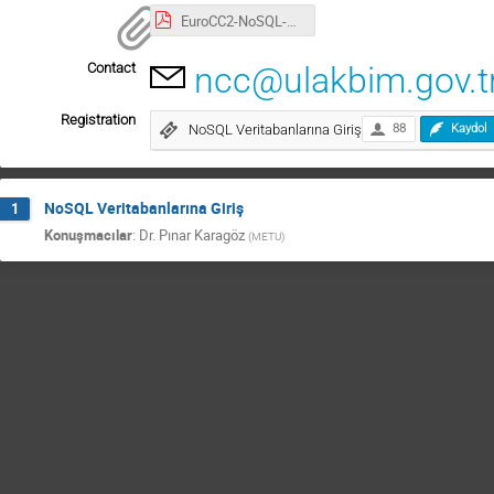
EuroCC2-NoSQL-Webinar-04.07.2023.pdf
Contact
ncc@ulakbim.gov.t
Registration
NoSQL Veritabanlarına Giriş
88
Kaydol
NoSQL Veritabanlarına Giriş
1
Konuşmacılar
:
Dr.
Pınar Karagöz
(
METU
)