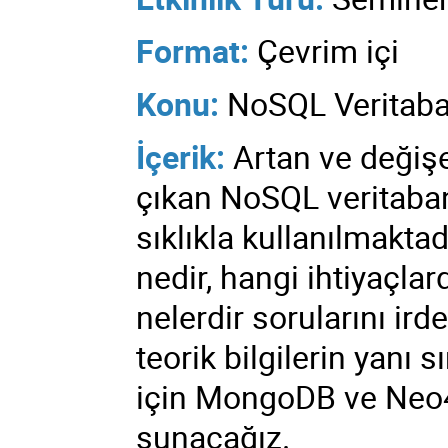
Format:
Çe
vrim içi
Konu:
NoSQL Veritaban
İçerik:
Artan ve değişe
çıkan NoSQL veritaban
sıklıkla kullanılmakt
nedir, hangi ihtiyaçlar
nelerdir sorularını ir
teorik bilgilerin yanı
için MongoDB ve Neo4
sunacağız.