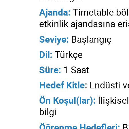
Ajanda:
Timetable b
etkinlik ajandasına eriş
Seviye:
Başlangıç
Dil:
Türkçe
Süre:
1 Saat
Hedef Kitle
:
Endüsti 
Ön Koşul(lar):
İlişkis
bilgi
Öğrenme Hedefleri:
B