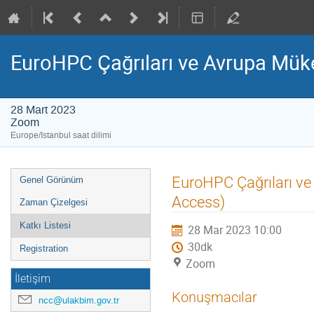
EuroHPC Çağrıları ve Avrupa Müke
28 Mart 2023
Zoom
Europe/Istanbul saat dilimi
Event
EuroHPC Çağrıları ve 
Genel Görünüm
menu
Access)
Zaman Çizelgesi
Katkı Listesi
28 Mar 2023 10:00
30dk
Registration
Zoom
İletişim
Konuşmacılar
ncc@ulakbim.gov.tr