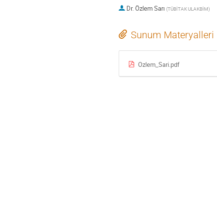
Dr.
Özlem Sarı
(
TÜBİTAK ULAKBİM
)
Sunum Materyalleri
Ozlem_Sari.pdf