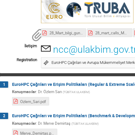
28_Mart_bilgi_gunu_OS.pdf
28_mart_calls_MD.pdf
İletişim
ncc@ulakbim.gov.t
Registration
EuroHPC Çağrıları ve Avrupa Mükemmeliyet Merkez
EuroHPC Çağrıları ve Erişim Politikaları (Regular & Extreme Sca
1
Konuşmacılar
:
Dr.
Özlem Sarı
(
TÜBİTAK ULAKBİM
)
Ozlem_Sari.pdf
EuroHPC Çağrıları ve Erişim Politikaları (Benchmark & Develop
2
Konuşmacılar
:
Dr.
Merve Demirtaş
(
TÜBİTAK ULAKBİM
)
Merve_Demirtas.pdf