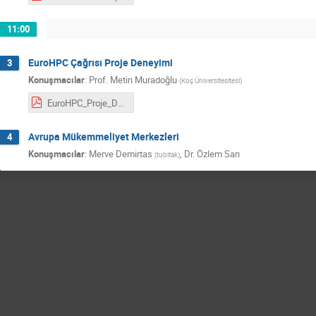
11:00
EuroHPC Çağrısı Proje Deneyimi
3
Konuşmacılar
:
Prof.
Metin Muradoğlu
(
Koç Üniversitesitesi
)
EuroHPC_Proje_Deneyimi_v3.pdf
Avrupa Mükemmeliyet Merkezleri
4
Konuşmacılar
:
Merve Demirtas
,
Dr.
Özlem Sarı
(
tubitak
)