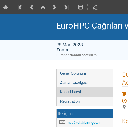
EuroHPC Çağrıları 
28 Mart 2023
Zoom
Europe/Istanbul saat dilimi
Event
Eu
Genel Görünüm
menu
A
Zaman Çizelgesi
Katkı Listesi
Registration
İletişim
Ko
ncc@ulakbim.gov.tr