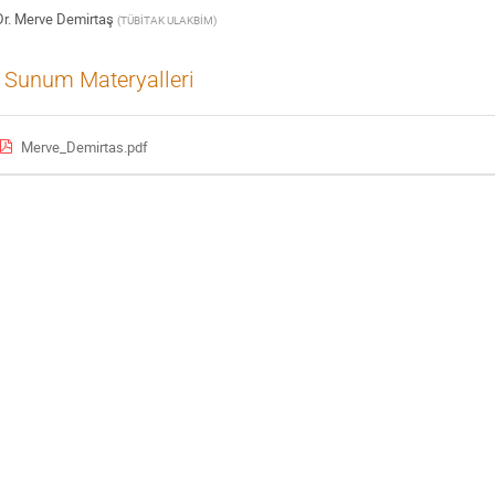
r.
Merve Demirtaş
(
TÜBİTAK ULAKBİM
)
Sunum Materyalleri
Merve_Demirtas.pdf