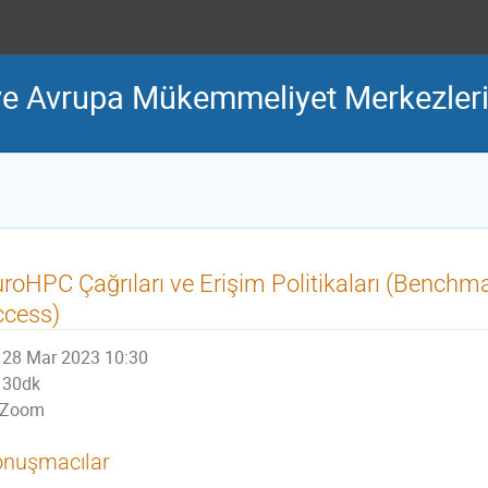
ve Avrupa Mükemmeliyet Merkezleri
roHPC Çağrıları ve Erişim Politikaları (Bench
ccess)
28 Mar 2023 10:30
30dk
Zoom
nuşmacılar