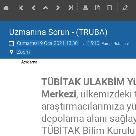
Uzmanına Sorun - (TRUBA)
Cumartesi 9 Oca 2021 13:30
→
15:10
Europe/Istanbul
Zoom
Açıklama
TÜBİTAK ULAKBİM Yük
Merkezi
, ülkemizdeki
araştırmacılarımıza y
depolama alanı sağlay
TÜBİTAK Bilim Kurulu k