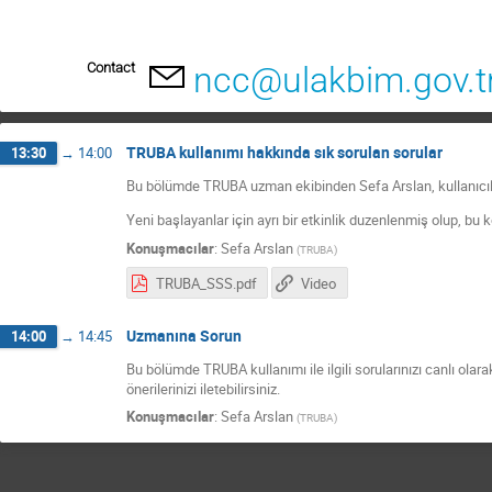
Contact
ncc@ulakbim.gov.t
TRUBA kullanımı hakkında sık sorulan sorular
13:30
→
14:00
Bu bölümde TRUBA uzman ekibinden Sefa Arslan, kullanıcıla
Yeni başlayanlar için ayrı bir etkinlik duzenlenmiş olup, bu
Konuşmacılar
:
Sefa Arslan
(
TRUBA
)
TRUBA_SSS.pdf
Video
Uzmanına Sorun
14:00
→
14:45
Bu bölümde TRUBA kullanımı ile ilgili sorularınızı canlı ol
önerilerinizi iletebilirsiniz.
Konuşmacılar
:
Sefa Arslan
(
TRUBA
)