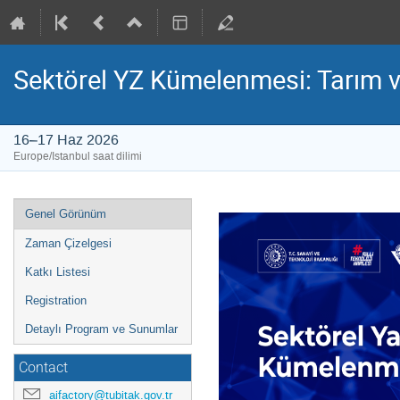
Sektörel YZ Kümelenmesi: Tarım v
16–17 Haz 2026
Europe/Istanbul saat dilimi
Event
Genel Görünüm
menu
Zaman Çizelgesi
Katkı Listesi
Registration
Detaylı Program ve Sunumlar
Contact
aifactory@tubitak.gov.tr