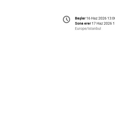
Conference
Başlar
16 Haz 2026 13:0
Tarih/Zaman
information
Sona erer
17 Haz 2026 1
All
Europe/Istanbul
times
are
in
Europe/Istanbul