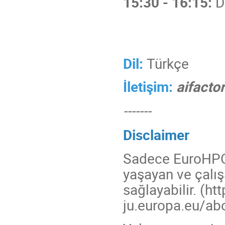
15:30 - 16:15:
D
Dil:
Türkçe
İletişim:
aifacto
-------
Disclaimer
Sadece EuroHPC J
yaşayan ve çalışa
sağlayabilir. (ht
ju.europa.eu/ab