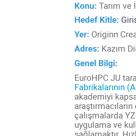
Konu:
Tarım ve 
Hedef Kitle:
Giri
Yer:
Originn Cre
Adres:
Kazım Dir
Genel Bilgi:
EuroHPC JU tar
Fabrikalarının (A
akademiyi kapsa
araştırmacıların 
çalışmalarda YZ-
uygulama ve kulla
sağlamaktır. Hız