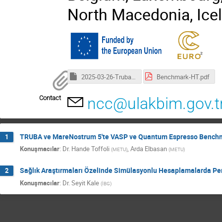
North Macedonia, Icel
2025-03-26-Truba-webinar.key
Benchmark-HT.pdf
Contact
ncc@ulakbim.gov.t
TRUBA ve MareNostrum 5'te VASP ve Quantum Espresso Benchm
1
Konuşmacılar
:
Dr.
Hande Toffoli
,
Arda Elbasan
(
METU
)
(
METU
)
Sağlık Araştırmaları Özelinde Simülasyonlu Hesaplamalarda Pe
2
Konuşmacılar
:
Dr.
Seyit Kale
(
İBG
)