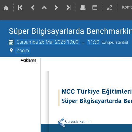
Konf
Süper Bilgisayarlarda Benchmarking
Çarşamba 26 Mar 2025 10:00
→
11:30
Europe/Istanbul
Zoom
Açıklama