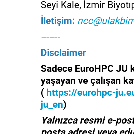
Seyi Kale, İzmir Biyo
İletişim:
ncc@ulakbim.
-------
Disclaimer
Sadece EuroHPC JU kat
yaşayan ve çalışan katı
(
https://eurohpc-ju.
ju_en
)
Yalnızca resmi e-post
posta adresi veya edu 