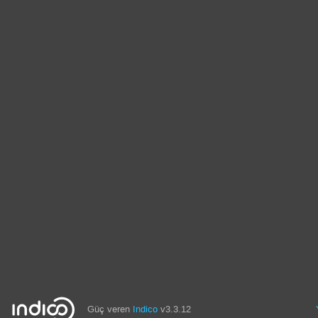
Güç veren
Indico
v3.3.12