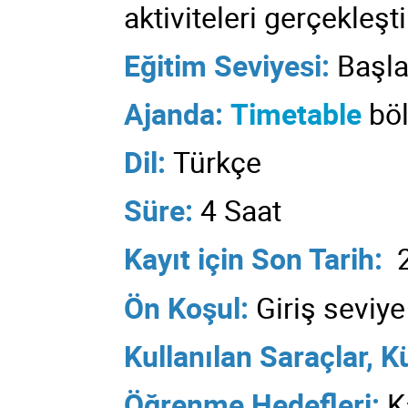
aktiviteleri gerçekleşti
Eğitim Seviyesi:
Başla
Ajanda:
Timetable
böl
Dil:
Türkçe
Süre
:
4 Saat
Kayıt için Son Tarih:
Ön Koşul:
Giriş seviy
Kullanılan
Saraçlar, K
Öğrenme Hedefleri:
K