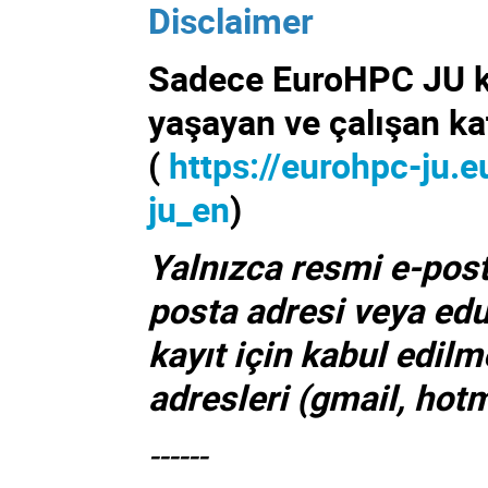
Disclaimer
Sadece EuroHPC JU kat
yaşayan ve çalışan katı
(
https://eurohpc-ju.
ju_en
)
Yalnızca resmi e-post
posta adresi veya edu 
kayıt için kabul edilm
adresleri (gmail, hot
------