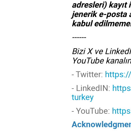
adresleri) kayıt 
jenerik e-posta 
kabul edilmemek
------
Bizi X ve Linked
YouTube kanalım
- Twitter:
https:
-
LinkedIN:
http
turkey
- YouTube:
http
Acknowledgmen