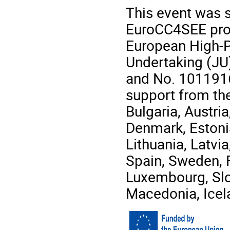
This event was 
EuroCC4SEE proj
European High-
Undertaking (JU
and No. 1011916
support from th
Bulgaria, Austri
Denmark, Estonia,
Lithuania, Latvi
Spain, Sweden, 
Luxembourg, Slo
Macedonia, Icel