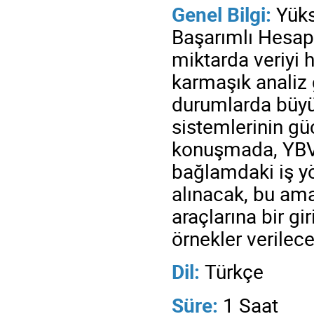
Genel Bilgi:
Yüks
Başarımlı Hesap
miktarda veriyi h
karmaşık analiz
durumlarda büyük
sistemlerinin gü
konuşmada, YBVA 
bağlamdaki iş yö
alınacak, bu ama
araçlarına bir gi
örnekler verilecek
Dil:
Türkçe
Süre
:
1 Saat