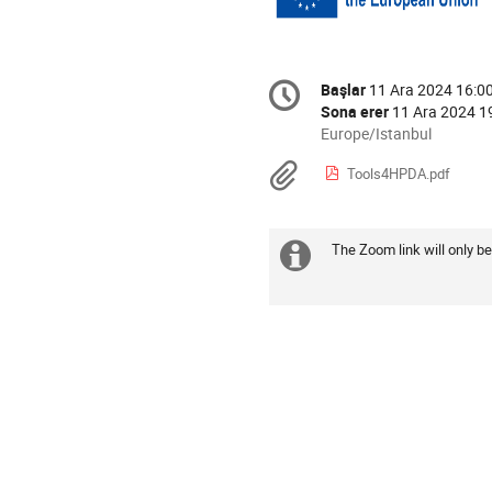
Conference
Başlar
11 Ara 2024 16:0
Tarih/Zaman
information
Sona erer
11 Ara 2024 1
All
Europe/Istanbul
times
Materyaller
Tools4HPDA.pdf
are
in
Europe/Istanbul
The Zoom link will only be
Daha
fazla
bilgi