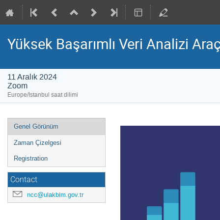
Yüksek Başarımlı Veri Analizi Araç
11 Aralık 2024
Zoom
Europe/Istanbul saat dilimi
Event
Genel Görünüm
menu
Zaman Çizelgesi
Registration
Contact
ncc@ulakbim.gov.tr