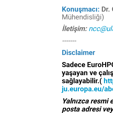
Konuşmacı:
Dr.
Mühendisliği)
İletişim:
ncc@ula
-------
Disclaimer
Sadece EuroHPC 
yaşayan ve çalış
sağlayabilir.(
ht
ju.europa.eu/ab
Yalnızca resmi e
posta adresi vey