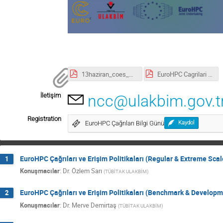
13haziran_coes_md.pdf
EuroHPC Cagrilari Infoday_13haziran.pdf
İletişim
ncc@ulakbim.gov.t
Registration
EuroHPC Çağrıları Bilgi Günü
Kaydol
EuroHPC Çağrıları ve Erişim Politikaları (Regular & Extreme Sca
1
Konuşmacılar
:
Dr.
Özlem Sarı
(
TÜBİTAK ULAKBİM
)
EuroHPC Çağrıları ve Erişim Politikaları (Benchmark & Develop
2
Konuşmacılar
:
Dr.
Merve Demirtaş
(
TÜBİTAK ULAKBİM
)