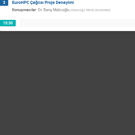
EuroHPC Çağrısı Proje Deneyimi
3
Konuşmacılar
:
Dr.
Barış Malcıoğlu
(
Orta Doğu Teknik Üniversitesi
)
15:30