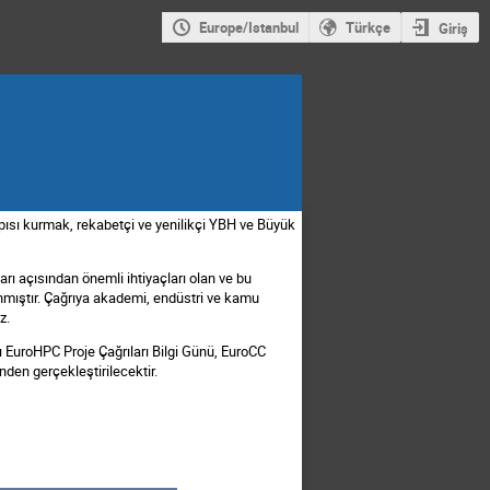
Europe/Istanbul
Türkçe
Giriş
pısı kurmak, rekabetçi ve yenilikçi YBH ve Büyük
ı açısından önemli ihtiyaçları olan ve bu
nmıştır. Çağrıya akademi, endüstri ve kamu
iz.
ağı EuroHPC Proje Çağrıları Bilgi Günü, EuroCC
den gerçekleştirilecektir.