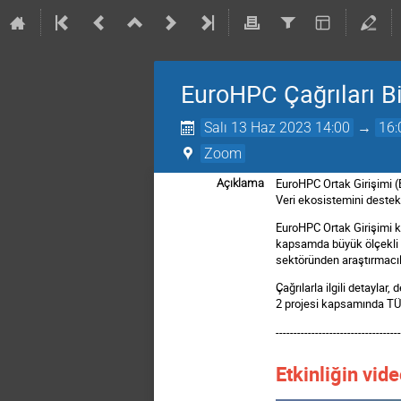
EuroHPC Çağrıları B
Salı 13 Haz 2023 14:00
→
16:
Zoom
EuroHPC Ortak Girişimi (
Açıklama
Veri ekosistemini deste
EuroHPC Ortak Girişimi k
kapsamda büyük ölçekli h
sektöründen araştırmacıla
Çağrılarla ilgili detaylar
2 projesi kapsamında TÜ
----------------------------------
Etkinliğin vid