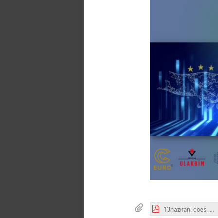
13haziran_coes_md.pdf