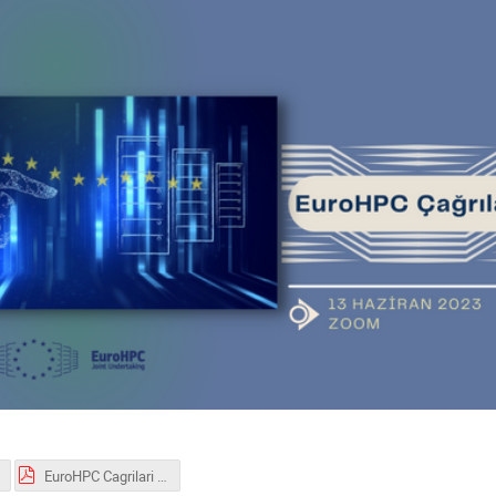
EuroHPC Cagrilari Infoday_13haziran.pdf