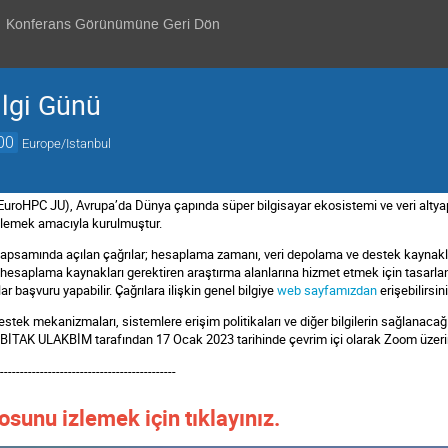
Konferans Görünümüne Geri Dön
ilgi Günü
00
Europe/Istanbul
EuroHPC JU), Avrupa’da Dünya çapında süper bilgisayar ekosistemi ve veri altya
klemek amacıyla kurulmuştur.
apsamında açılan çağrılar; hesaplama zamanı, veri depolama ve destek kaynaklar
esaplama kaynakları gerektiren araştırma alanlarına hizmet etmek için tasarla
r başvuru yapabilir. Çağrılara ilişkin genel bilgiye
web sayfamızdan
erişebilirsin
, destek mekanizmaları, sistemlere erişim politikaları ve diğer bilgilerin sağlanac
BİTAK ULAKBİM tarafından 17 Ocak 2023 tarihinde çevrim içi olarak Zoom üzerin
---------------------------------------------
eosunu izlemek için tıklayınız.