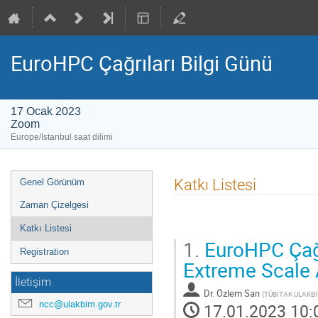
EuroHPC Çağrıları Bilgi Günü
17 Ocak 2023
Zoom
Europe/Istanbul saat dilimi
Event
Katkı Listesi
Genel Görünüm
menu
Zaman Çizelgesi
Katkı Listesi
1.
EuroHPC Çağrı
Registration
Extreme Scale
İletişim
Dr.
Özlem Sarı
(
TÜBİTAK ULAKB
ncc@ulakbim.gov.tr
17.01.2023 10: