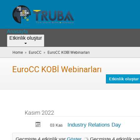
Anasayfa
Etkinlik oluştur
»
»
Home
EuroCC
EuroCC KOBİ Webinarları
(you
are
here)
EuroCC KOBİ Webinarları
Etkinlik oluştur
Kasım 2022
Industry Relations Day
03 Kas
Geçmişte 4 etkinlik var
Göster
Geçmişte 4 etkinlik va