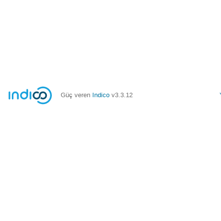
Güç veren
Indico
v3.3.12