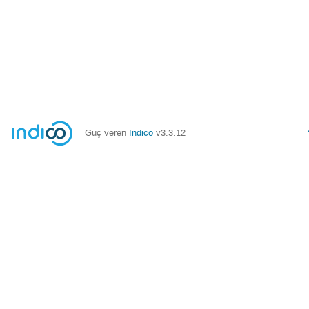
Güç veren
Indico
v3.3.12