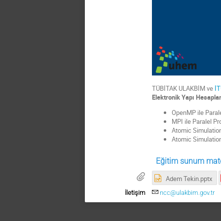
TÜBİTAK ULAKBİM ve
İ
Elektronik Yapı Hesaplam
OpenMP ile Paral
MPI ile Paralel 
Atomic Simulation
Atomic Simulation
Eğitim sunum mater
Adem Tekin.pptx
İletişim
ncc@ulakbim.gov.tr