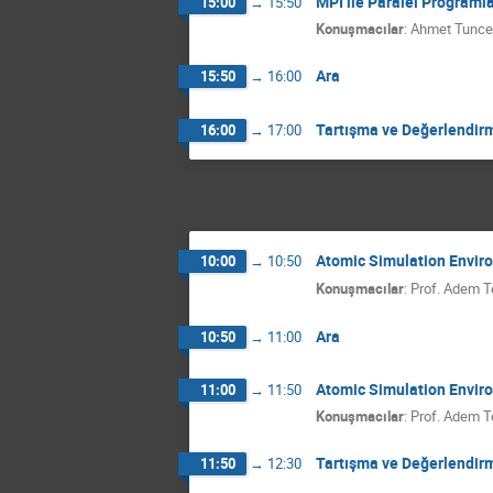
MPI ile Paralel Programl
15:00
→
15:50
Konuşmacılar
:
Ahmet Tunce
Ara
15:50
→
16:00
Tartışma ve Değerlendir
16:00
→
17:00
Atomic Simulation Environ
10:00
→
10:50
Konuşmacılar
:
Prof.
Adem T
Ara
10:50
→
11:00
Atomic Simulation Environ
11:00
→
11:50
Konuşmacılar
:
Prof.
Adem T
Tartışma ve Değerlendir
11:50
→
12:30