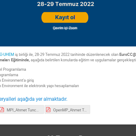
TÜ-UHEM
iş birliği ile, 28-29 Temmuz 2022 tarihinde düzenlenecek olan
EuroCC@T
aları Eğitiminde,
aşağıda belirtilen konularda eğitim ve uygulamalar gerçekleştir
el Programlama
Programlama
 Environment'a giriş
 Environment ile elektronik yapı hesaplamaları
yalleri aşağıda yer almaktadır.
MPI_Ahmet Tuncer Durak.pdf
OpenMP_Ahmet Tuncer Durak.pdf