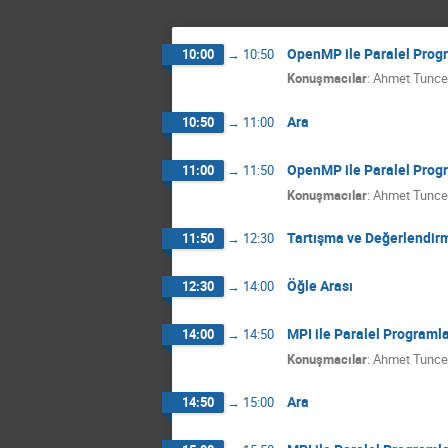
OpenMP ile Paralel Prog
10:00
→
10:50
Konuşmacılar
:
Ahmet Tunce
Ara
10:50
→
11:00
OpenMP ile Paralel Prog
11:00
→
11:50
Konuşmacılar
:
Ahmet Tunce
Tartışma ve Değerlendir
11:50
→
12:30
Öğle Arası
12:30
→
14:00
MPI ile Paralel Programl
14:00
→
14:50
Konuşmacılar
:
Ahmet Tunce
Ara
14:50
→
15:00