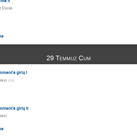
ama II
r Durak
me
29 Temmuz Cum
ment'a giriş I
ekin
(
İTÜ
)
ment'a giriş II
ekin
me