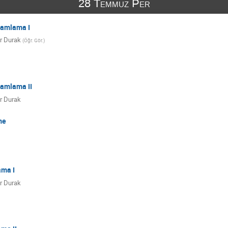
28 Temmuz Per
ramlama I
r Durak
(
Öğr. Gör.
)
ramlama II
r Durak
me
ama I
r Durak