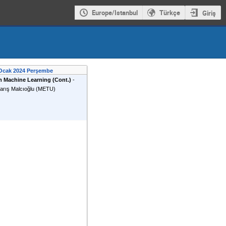
Europe/Istanbul
Türkçe
Giriş
Ocak 2024 Perşembe
 Machine Learning (Cont.)
-
rış Malcıoğlu
(
METU
)