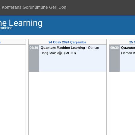
Konferans Görünümüne Geri Dön
ne Learning
tarihine
ı
24 Ocak 2024 Çarşamba
25 
09:30
Quantum Machine Learning
-
Osman
09:30
Quantum
Barış Malcıoğlu
(
METU
)
Osman Ba