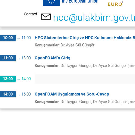
Contact
ncc@ulakbim.gov.t
HPC Sistemlerine Giriş ve HPC Kullanımı Hakkında B
10:00
→
11:00
Konuşmacılar
:
Dr.
Ayşe Gül Güngör
OpenFOAM''a Giriş
11:00
→
13:00
Konuşmacılar
:
Dr.
Taygun Güngör
,
Dr.
Ayşe Gül Güngör
(
İstan
13:00
→
14:00
OpenFOAM Uygulaması ve Soru-Cevap
14:00
→
16:00
Konuşmacılar
:
Dr.
Taygun Güngör
,
Dr.
Ayşe Gül Güngör
(
İstan