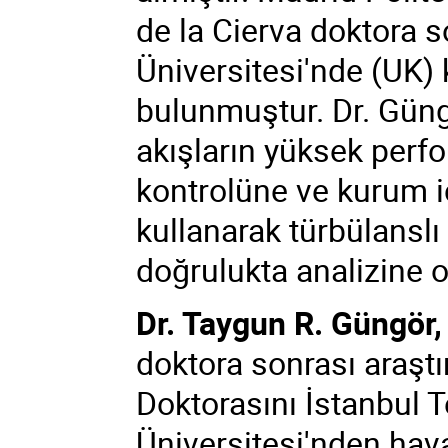
de la Cierva doktora 
Üniversitesi'nde (UK) 
bulunmuştur. Dr. Güngö
akışların yüksek perf
kontrolüne ve kurum iç
kullanarak türbülanslı
doğrulukta analizine 
Dr. Taygun R. Güngör,
doktora sonrası araşt
Doktorasını İstanbul T
Üniversitesi'nden hav