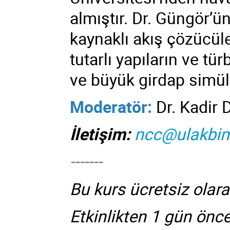
almıştır. Dr. Güngör’ün
kaynaklı akış çözücüler
tutarlı yapıların ve tü
ve büyük girdap simül
Moderatör:
Dr. Kadir D
İletişim:
ncc@ulakbim
-------
Bu kurs ücretsiz olar
Etkinlikten 1 gün önc